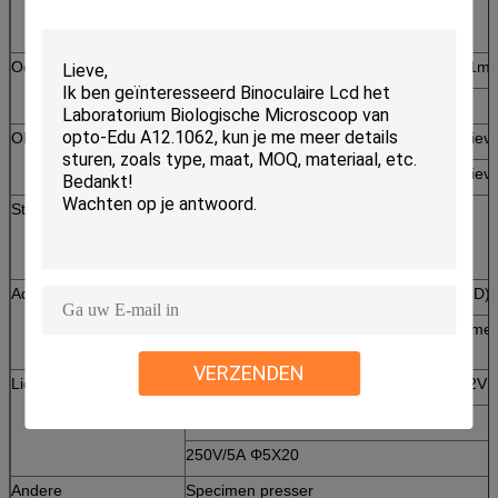
Afstand
4875mm, Regelbaar Diopter
Ooglens
WF10x/22mm, plan, hoge eyepoint tot 21m
WF16X/13mm
Objectief
Oneindigheidsplan achromatische objectiev
Oneindigheidsplan achromatische objectiev
Stadium
Vast stadium, grootte 240x260mm,
bewegende waaier 135x85mm,
lage positie, coaxiale aanpassing
Adapter
0.25x, geschikt c-Onderstel (aan 1/3“ CCD)
Digitale cameraadapter (behoefte om camer
kennen)
VERZENDEN
Lichtbron
het huis van de het halogeenlamp van 12V
het halogeenbol van 12V 100W (Osram)
250V/5A Φ5X20
Andere
Specimen presser