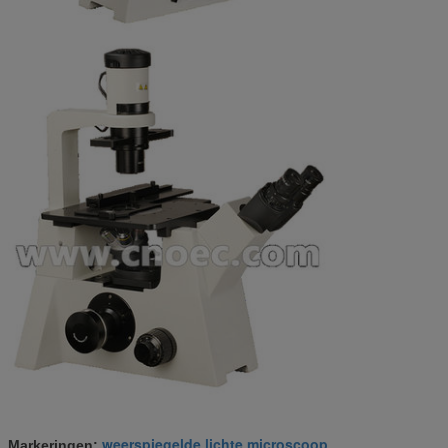
weerspiegelde lichte microscoop
Markeringen:
,