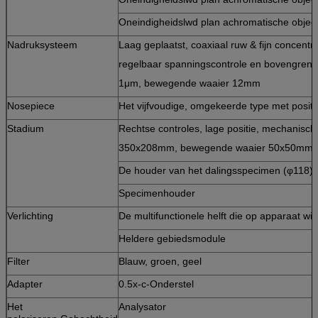
Oneindigheidslwd plan achromatische objec
Nadruksysteem
Laag geplaatst, coaxiaal ruw & fijn concen
regelbaar spanningscontrole en bovengren
1μm, bewegende waaier 12mm
Nosepiece
Het vijfvoudige, omgekeerde type met positie
Stadium
Rechtse controles, lage positie, mechanisch
350x208mm, bewegende waaier 50x50mm.
De houder van het dalingsspecimen (φ118)
Specimenhouder
Verlichting
De multifunctionele helft die op apparaat wijs
Heldere gebiedsmodule
Filter
Blauw, groen, geel
Adapter
0.5x-c-Onderstel
Het
Analysator