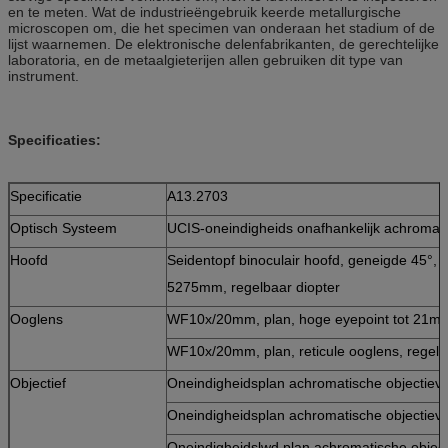
en te meten. Wat de industrieëngebruik keerde metallurgische
microscopen om, die het specimen van onderaan het stadium of de
lijst waarnemen. De elektronische delenfabrikanten, de gerechtelijke
laboratoria, en de metaalgieterijen allen gebruiken dit type van
instrument.
Specificaties:
Specificatie
A13.2703
Optisch Systeem
UCIS-oneindigheids onafhankelijk achromati
Hoofd
Seidentopf binoculair hoofd, geneigde 45°, i
5275mm, regelbaar diopter
Ooglens
WF10x/20mm, plan, hoge eyepoint tot 21m
WF10x/20mm, plan, reticule ooglens, regelb
Objectief
Oneindigheidsplan achromatische objectiev
Oneindigheidsplan achromatische objectiev
Oneindigheidslwd plan achromatische objec