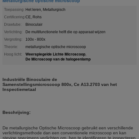
Metallurgische optische microscoop
Toepassing:
Het leren, Metallurgisch
Certificering:
CE, Rohs
Drawtube:
Binoculair
Verlichting:
De multifunctionele helft die op apparaat wijzen
Vergroting:
100x - 800x
Theorie:
metallurgische optische microscoop
Weerspiegelde Lichte Microscoop
Hoog licht:
,
De Microscoop van de halogeenlamp
Industriële Binoculaire de
Samenstellingsmicroscoop 800x, Ce A13.2703 van het
Inspectiemetaal
Beschrijving:
De metallurgische Optische Microscoop gebruikt een verschillende
verlichtingsmethode dan een conventionele microscoop en kan
stevige specimens verlichten om, hen te identificeren te inspecteren