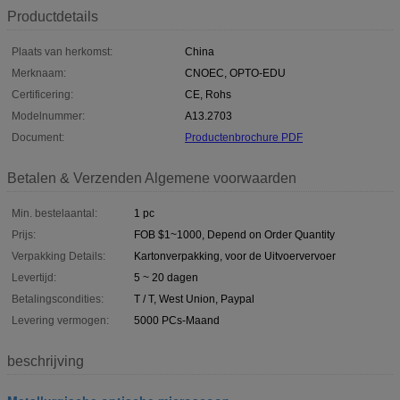
Productdetails
Plaats van herkomst:
China
Merknaam:
CNOEC, OPTO-EDU
Certificering:
CE, Rohs
Modelnummer:
A13.2703
Document:
Productenbrochure PDF
Betalen & Verzenden Algemene voorwaarden
Min. bestelaantal:
1 pc
Prijs:
FOB $1~1000, Depend on Order Quantity
Verpakking Details:
Kartonverpakking, voor de Uitvoervervoer
Levertijd:
5 ~ 20 dagen
Betalingscondities:
T / T, West Union, Paypal
Levering vermogen:
5000 PCs-Maand
beschrijving