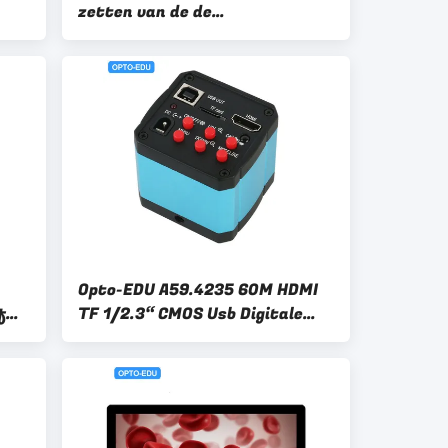
zetten van de de
Kabelsoftware van Lensusb de
Schijf OPTO EDU op
Opto-EDU A59.4235 60M HDMI
f
TF 1/2.3“ CMOS Usb Digitale
ten
Microscoopcamera