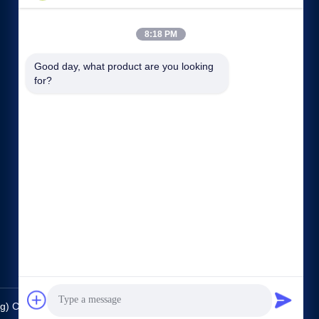
8:18 PM
Good day, what product are you looking 
for?
Snelle links
Bedrijfsprofiel
Fabrieksreis
Kwaliteitscontrole
Sitemap
Privacybeleid
Contacteer ons
 Co., Ltd.. All Rights Reserved.