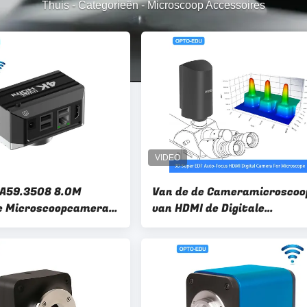
Thuis
-
Categorieën
-
Microscoop Accessoires
 A59.3508 8.0M
Van de de Cameramicroscoo
de Microscoopcamera
van HDMI de Digitale
HD
Toebehoren Sony 1/2“ Kleur
CMOS