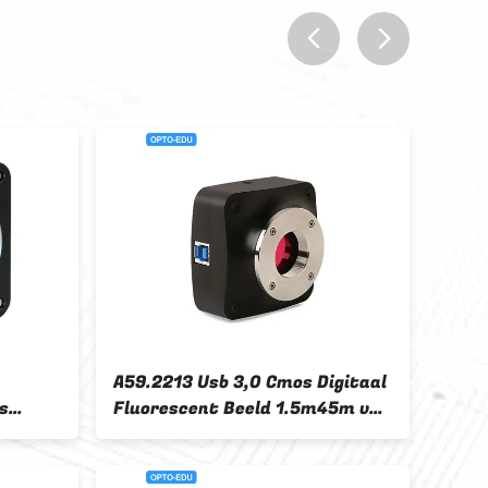
prev
next
MP Microscope C
De Ooglenscamera USB2.0
e de
CMOS 5.0M van de A59.5102
e van Lensusb de
opto-EDU Microscoop
EDU op