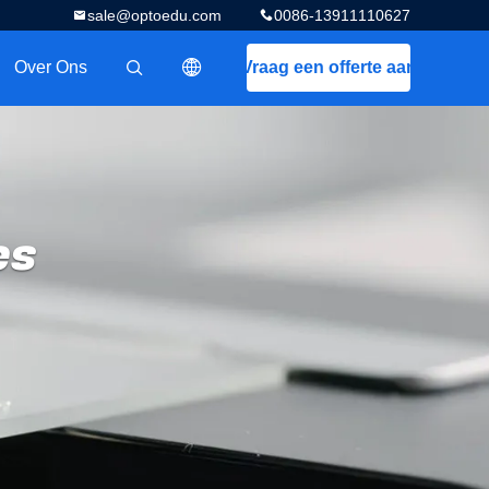
sale@optoedu.com
0086-13911110627
Over Ons
Vraag een offerte aan
描述
es