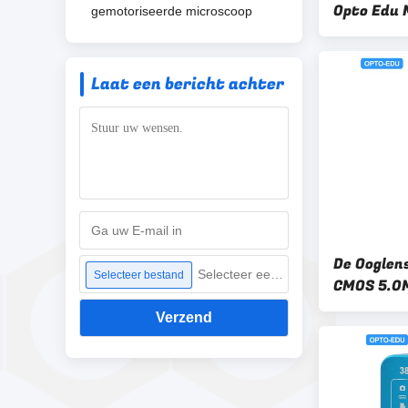
Opto Edu 
gemotoriseerde microscoop
Screen
Laat een bericht achter
De Ooglen
Selecteer een bestand
Selecteer bestand
CMOS 5.0M
opto-EDU 
Verzend