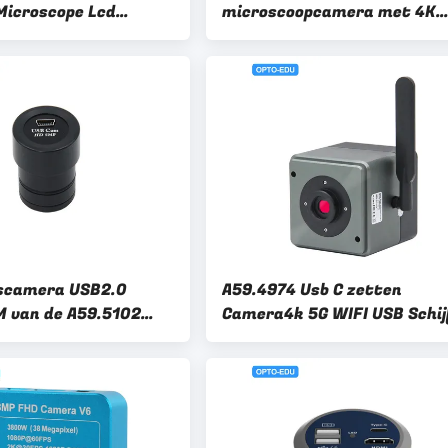
Microscope Lcd
microscoopcamera met 4K
3840x2160 resolutie
scamera USB2.0
A59.4974 Usb C zetten
 van de A59.5102
Camera4k 5G WIFI USB Schij
Microscoop
het Digitale 12.0M HDMI Me
op