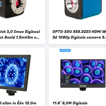
Usb 3,0 Cmos Digitaal
OPTO-EDU A59.2223 HDMI Wi
nt Beeld 1.5m45m van
Sd 1080p Digitale camera 5
og Fps
Muismeting
 allen in Één 12.0m
11.6" 8,0M Digitale