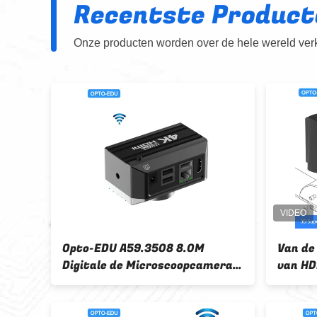
Recentste Product
Onze producten worden over de hele wereld verko
eramicroscoop
A59.2208 Microscoop
gitale
accessoires USB 2.0 Cmos
y 1/2“ Kleur
Digitale camera 0,35m~12m