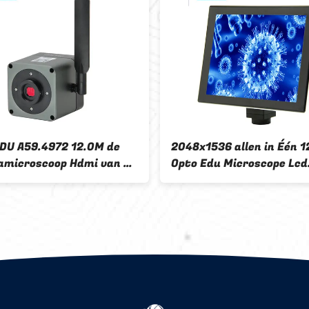
11.6" 8,0M Digitale
De Camera v
microscoopcamera met 4K
A59.4231 2K 
3840x2160 resolutie
Microscope