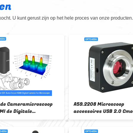
en
cht. U kunt gerust zijn op het hele proces van onze producten.
A59.2213 Usb 3,0 Cmos Digitaal
A59.5103 5.0
Fluorescent Beeld 1.5m45m van
zetten van d
Camera Hoog Fps
Kabelsoftwar
Schijf OPTO 