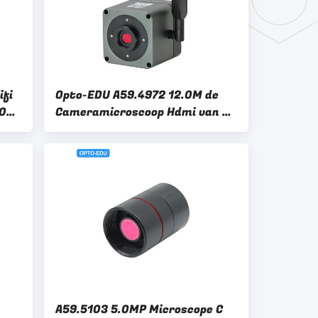
fi
Opto-EDU A59.4972 12.0M de
.0m
Cameramicroscoop Hdmi van 8K
5G WIFI
A59.5103 5.0MP Microscope C