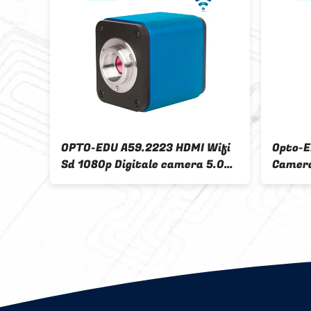
4972 12.0M de
2048x1536 allen in Één 12.0m
oop Hdmi van 8K
Opto Edu Microscope Lcd
Screen