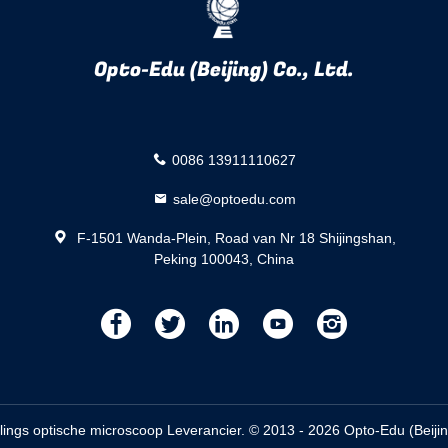
Opto-Edu (Beijing) Co., Ltd.
0086 13911110627
sale@optoedu.com
F-1501 Wanda-Plein, Road van Nr 18 Shijingshan,
Peking 100043, China
描
描
描
描
描
述
述
述
述
述
ings optische microscoop Leverancier. © 2013 - 2026 Opto-Edu (Beijing)