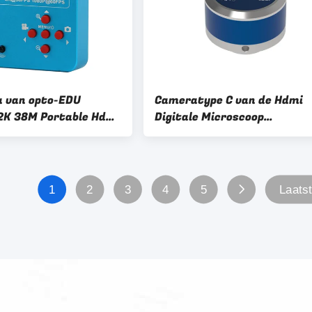
 van opto-EDU
Cameratype C van de Hdmi
2K 38M Portable Hd
Digitale Microscoop
e
Muiscontrole die 2.0m met
1
2
3
4
5
Laats