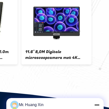
an opto-EDU
Cameratype C van de Hdmi
38M Portable Hd
Digitale Microscoop
Muiscontrole die 2.0m meten
Mr. Huang Xin