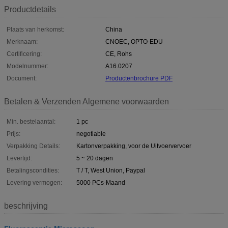
Productdetails
Plaats van herkomst:
China
Merknaam:
CNOEC, OPTO-EDU
Certificering:
CE, Rohs
Modelnummer:
A16.0207
Document:
Productenbrochure PDF
Betalen & Verzenden Algemene voorwaarden
Min. bestelaantal:
1 pc
Prijs:
negotiable
Verpakking Details:
Kartonverpakking, voor de Uitvoervervoer
Levertijd:
5 ~ 20 dagen
Betalingscondities:
T / T, West Union, Paypal
Levering vermogen:
5000 PCs-Maand
beschrijving