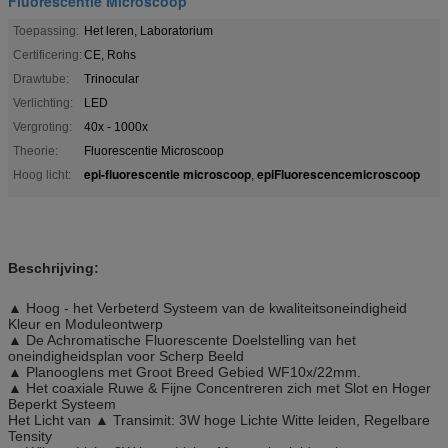
Fluorescentie Microscoop
Toepassing:
Het leren, Laboratorium
Certificering:
CE, Rohs
Drawtube:
Trinocular
Verlichting:
LED
Vergroting:
40x - 1000x
Theorie:
Fluorescentie Microscoop
epi-fluorescentie microscoop
epiFluorescencemicroscoop
Hoog licht:
,
Beschrijving:
▲ Hoog - het Verbeterd Systeem van de kwaliteitsoneindigheid
Kleur en Moduleontwerp
▲ De Achromatische Fluorescente Doelstelling van het
oneindigheidsplan voor Scherp Beeld
▲ Planooglens met Groot Breed Gebied WF10x/22mm.
▲ Het coaxiale Ruwe & Fijne Concentreren zich met Slot en Hoger
Beperkt Systeem
Het Licht van ▲ Transimit: 3W hoge Lichte Witte leiden, Regelbare
Tensity