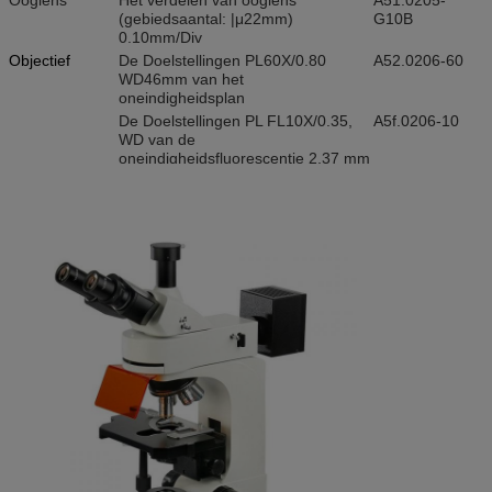
(gebiedsaantal: |μ22mm)
G10B
0.10mm/Div
Objectief
De Doelstellingen PL60X/0.80
A52.0206-60
WD46mm van het
oneindigheidsplan
De Doelstellingen PL FL10X/0.35,
A5f.0206-10
WD van de
oneindigheidsfluorescentie 2,37 mm
CCD-Adapter
0.4X
A55.0202-01
0.5X
A55.0202-04
1X
A55.0202-02
0.5X met het verdelen 0.1mm/Div
A55.0202-03
Gelijkstroom-
CANON (EF) NIKON (F)
A55.0204-01
Adapter
Nosepiece
Vijfvoud (Achterwaartse kogellager
A54.0203-2
binnen plaatsbepaling)
Filter
Groene filter
A56.0209-2
Gele filter
A56.0209-3