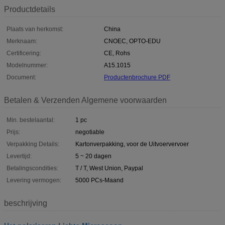
Productdetails
Plaats van herkomst:
China
Merknaam:
CNOEC, OPTO-EDU
Certificering:
CE, Rohs
Modelnummer:
A15.1015
Document:
Productenbrochure PDF
Betalen & Verzenden Algemene voorwaarden
Min. bestelaantal:
1 pc
Prijs:
negotiable
Verpakking Details:
Kartonverpakking, voor de Uitvoervervoer
Levertijd:
5 ~ 20 dagen
Betalingscondities:
T / T, West Union, Paypal
Levering vermogen:
5000 PCs-Maand
beschrijving