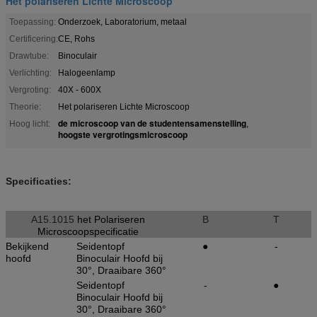
Het polariseren Lichte Microscoop
Toepassing:
Onderzoek, Laboratorium, metaal
Certificering:
CE, Rohs
Drawtube:
Binoculair
Verlichting:
Halogeenlamp
Vergroting:
40X - 600X
Theorie:
Het polariseren Lichte Microscoop
de microscoop van de studentensamenstelling
Hoog licht:
,
hoogste vergrotingsmicroscoop
Specificaties:
A15.1015
het Polariseren
B
T
Microscoopspecificatie
Bekijkend
Seidentopf
●
-
hoofd
Binoculair Hoofd bij
30°, Draaibare 360°
Seidentopf
-
●
Binoculair Hoofd bij
30°, Draaibare 360°