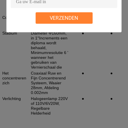
op de Bovenkant
van Collector wordt
gevestigd
VERZENDEN
Condensator
De Condensator van
●
●
N.A.1.25 Abbe met
Irisdiafragma & Filter
Stadium
Diameter Φ160mm,
●
●
in 1°Increments een
diploma wordt
behaald,
Minimumresolutie 6 '
wanneer het
gebruiken van
Vernierschaal die
Het
Coaxiaal Ruw en
●
●
concentreren
Fijn Concentrerend
zich
Systeem, Waaier
28mm, Afdeling
0.002mm
Verlichting
Halogeenlamp 220V
●
●
of 110V/6V20W,
Regelbare
Helderheid