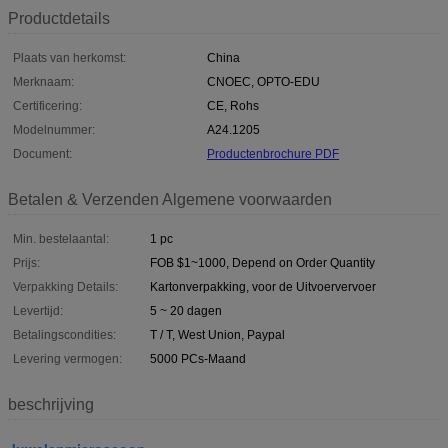
Productdetails
Plaats van herkomst:
China
Merknaam:
CNOEC, OPTO-EDU
Certificering:
CE, Rohs
Modelnummer:
A24.1205
Document:
Productenbrochure PDF
Betalen & Verzenden Algemene voorwaarden
Min. bestelaantal:
1 pc
Prijs:
FOB $1~1000, Depend on Order Quantity
Verpakking Details:
Kartonverpakking, voor de Uitvoervervoer
Levertijd:
5 ~ 20 dagen
Betalingscondities:
T / T, West Union, Paypal
Levering vermogen:
5000 PCs-Maand
beschrijving