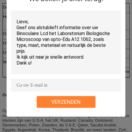
De Microscoop van A24.1205jewery
Hoofd
Geneigd Binoculair Hoofd
Ooglens
WF10x
Objectief
0.75x~5x
Overgebracht Licht
LEIDENE Lamp
Werkend Stadium
Juweel Tweezer
Donker Gebieds Werkend Stadium, met Diaphra
Ongeveer ons:
VERZENDEN
Opto-EDU hebben zich in microscoop en
onderwijsinstrumentenexportmarkt vele jaren geconcentreerd. Onze
klanten zijn van U.S.A, het UK, Rusland, Canada, Duitsland,
Denemarken, Polen, Zweden, de V.A.E. Qatar, Saudia Arabië,
Egypte, Argentinië, Korea, Thailand, Brazilië, en meer landen. Zich