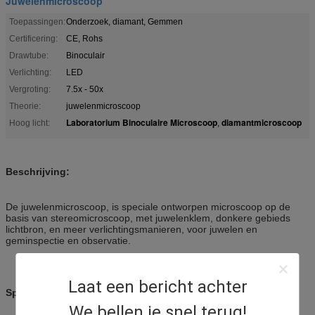
Juwelenmicroscoop
Toepassingen:
Onderzoek, diamant, Gemmen
Certificering:
CE, Rohs
Drawtube:
Binoculair
Verlichting:
LED
Vergroting:
7.5x - 50x
Theorie:
juwelenmicroscoop
Laboratorium Binoculaire Microscoop
diamantmicroscoop
Hoog licht:
,
Beschrijving:
De juwelenmicroscoop, is speciale ontworpen microscoop op de
basis van stereomicroscoop, met juwelenklem, donkere gebieds
lichtbron, en meer verlichtingsmanieren, voor juwelen en
geminspectie en observatie.
Laat een bericht achter
Specificaties:
We bellen je snel terug!