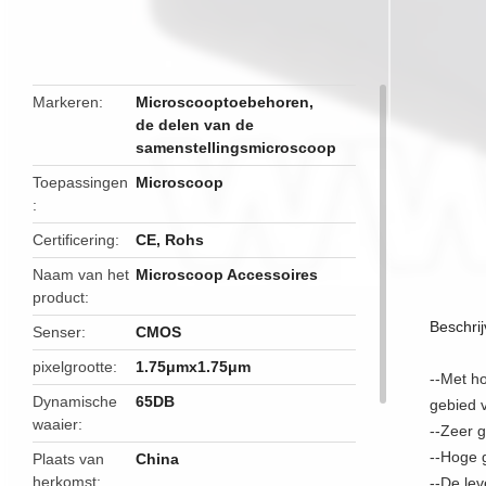
butto
Markeren
Microscooptoebehoren
,
de delen van de
samenstellingsmicroscoop
Toepassingen
Microscoop
Certificering
CE, Rohs
Naam van het
Microscoop Accessoires
product
Beschrij
Senser
CMOS
pixelgrootte
1.75μmx1.75μm
--
Met ho
Dynamische
65DB
gebied 
waaier
--Zeer 
--Hoge g
Plaats van
China
herkomst
--De le