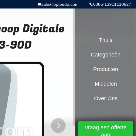
sale@optoedu.com
0086-13911110627
oop Digitale
03-90D
Thuis
Categorieën
Producten
Middelen
Over Ons
Vraag een offerte
aan