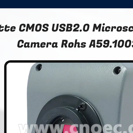
tte CMOS USB2.0 Microsc
Camera Rohs A59.10