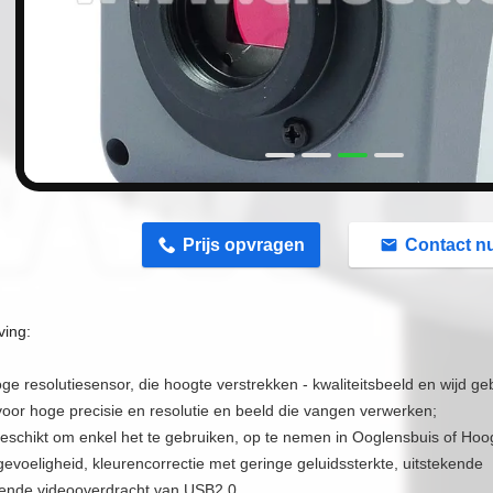
n
Prijs opvragen
Contact n
ving:
ge resolutiesensor, die hoogte verstrekken - kwaliteitsbeeld en wijd 
voor hoge precisie en resolutie en beeld die vangen verwerken;
geschikt om enkel het te gebruiken, op te nemen in Ooglensbuis of Hoo
evoeligheid, kleurencorrectie met geringe geluidssterkte, uitstekende
vende videooverdracht van USB2.0