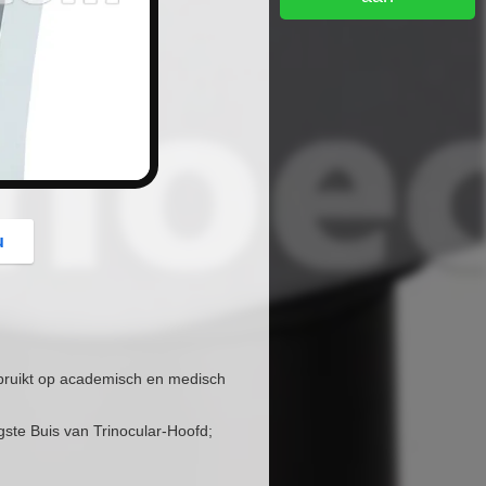
button
u
gebruikt op academisch en medisch
gste Buis van Trinocular-Hoofd;