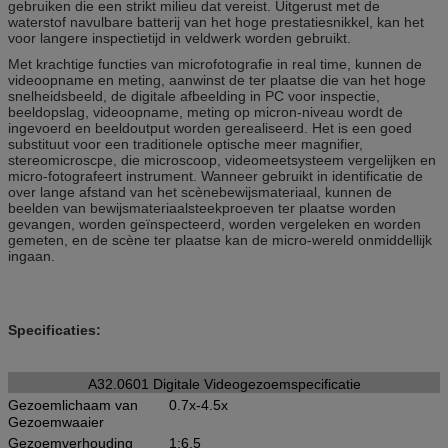
gebruiken die een strikt milieu dat vereist. Uitgerust met de
waterstof navulbare batterij van het hoge prestatiesnikkel, kan het
voor langere inspectietijd in veldwerk worden gebruikt.
Met krachtige functies van microfotografie in real time, kunnen de
videoopname en meting, aanwinst de ter plaatse die van het hoge
snelheidsbeeld, de digitale afbeelding in PC voor inspectie,
beeldopslag, videoopname, meting op micron-niveau wordt de
ingevoerd en beeldoutput worden gerealiseerd. Het is een goed
substituut voor een traditionele optische meer magnifier,
stereomicroscpe, die microscoop, videomeetsysteem vergelijken en
micro-fotografeert instrument. Wanneer gebruikt in identificatie de
over lange afstand van het scènebewijsmateriaal, kunnen de
beelden van bewijsmateriaalsteekproeven ter plaatse worden
gevangen, worden geïnspecteerd, worden vergeleken en worden
gemeten, en de scène ter plaatse kan de micro-wereld onmiddellijk
ingaan.
Specificaties:
A32.0601 Digitale Videogezoemspecificatie
Gezoemlichaam van
0.7x-4.5x
Gezoemwaaier
Gezoemverhouding
1:6.5