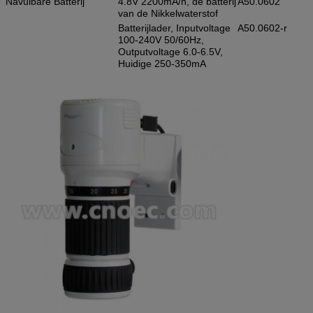
Navulbare Batterij
4.8V 2200mA/h, de batterij
A50.0602
van de Nikkelwaterstof
Batterijlader, Inputvoltage
A50.0602-r
100-240V 50/60Hz,
Outputvoltage 6.0-6.5V,
Huidige 250-350mA