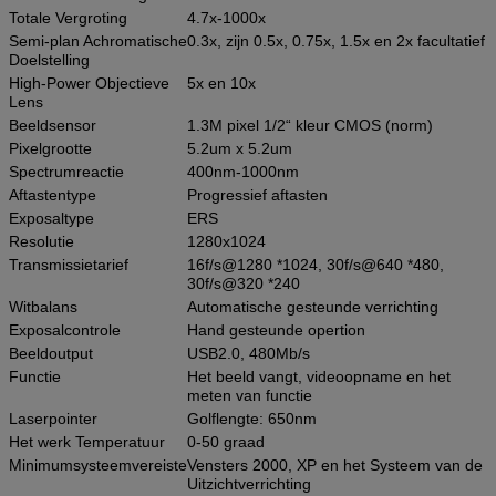
Totale Vergroting
4.7x-1000x
Semi-plan Achromatische
0.3x, zijn 0.5x, 0.75x, 1.5x en 2x facultatief
Doelstelling
High-Power Objectieve
5x en 10x
Lens
Beeldsensor
1.3M pixel 1/2“ kleur CMOS (norm)
Pixelgrootte
5.2um x 5.2um
Spectrumreactie
400nm-1000nm
Aftastentype
Progressief aftasten
Exposaltype
ERS
Resolutie
1280x1024
Transmissietarief
16f/s@1280 *1024, 30f/s@640 *480,
30f/s@320 *240
Witbalans
Automatische gesteunde verrichting
Exposalcontrole
Hand gesteunde opertion
Beeldoutput
USB2.0, 480Mb/s
Functie
Het beeld vangt, videoopname en het
meten van functie
Laserpointer
Golflengte: 650nm
Het werk Temperatuur
0-50 graad
Minimumsysteemvereiste
Vensters 2000, XP en het Systeem van de
Uitzichtverrichting