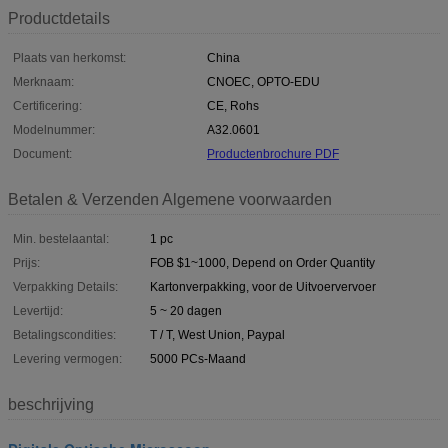
Productdetails
Plaats van herkomst:
China
Merknaam:
CNOEC, OPTO-EDU
Certificering:
CE, Rohs
Modelnummer:
A32.0601
Document:
Productenbrochure PDF
Betalen & Verzenden Algemene voorwaarden
Min. bestelaantal:
1 pc
Prijs:
FOB $1~1000, Depend on Order Quantity
Verpakking Details:
Kartonverpakking, voor de Uitvoervervoer
Levertijd:
5 ~ 20 dagen
Betalingscondities:
T / T, West Union, Paypal
Levering vermogen:
5000 PCs-Maand
beschrijving