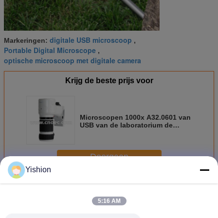
digitale USB microscoop
Markeringen:
,
Portable Digital Microscope
,
optische microscoop met digitale camera
Krijg de beste prijs voor
Microscopen 1000x A32.0601 van
USB van de laboratorium de
Digitale Optische Microscoop
Doorgaan
Yishion
Digitale Optische Microscoop
Meer
5:16 AM