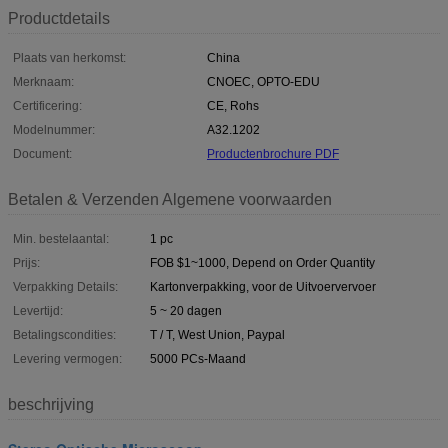
Productdetails
Plaats van herkomst:
China
Merknaam:
CNOEC, OPTO-EDU
Certificering:
CE, Rohs
Modelnummer:
A32.1202
Document:
Productenbrochure PDF
Betalen & Verzenden Algemene voorwaarden
Min. bestelaantal:
1 pc
Prijs:
FOB $1~1000, Depend on Order Quantity
Verpakking Details:
Kartonverpakking, voor de Uitvoervervoer
Levertijd:
5 ~ 20 dagen
Betalingscondities:
T / T, West Union, Paypal
Levering vermogen:
5000 PCs-Maand
beschrijving