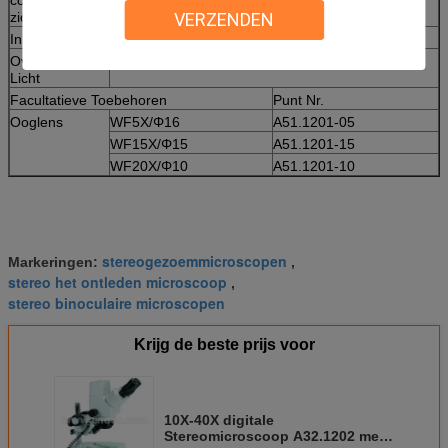
zich
VERZENDEN
Inherent Licht
Halogeenlamp 12V/10W, Regelbare Helderheid
Overgebracht
Halogeenlamp 12V/10W, Regelbare Helderheid
Licht
Facultatieve Toebehoren
Punt Nr.
Ooglens
WF5X/Φ16
A51.1201-05
WF15X/Φ15
A51.1201-15
WF20X/Φ10
A51.1201-10
stereogezoemmicroscopen
Markeringen:
,
stereo het ontleden microscoop
,
stereo binoculaire microscopen
Krijg de beste prijs voor
10X-40X digitale
Stereomicroscoop A32.1202 met