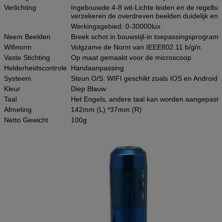
Verlichting
Ingebouwde 4-8 wit-Lichte leiden en de regelbar
verzekeren de overdreven beelden duidelijk en h
Werkingsgebied: 0-30000lux
Neem Beelden
Breek schot in bouwstijl-in toepassingsprogram
Wifinorm
Volgzame de Norm van IEEE802.11 b/g/n
Vaste Stichting
Op maat gemaakt voor de microscoop
Helderheidscontrole
Handaanpassing
Systeem
Steun O/S: WIFI geschikt zoals IOS en Android
Kleur
Diep Blauw
Taal
Het Engels, andere taal kan worden aangepast
Afmeting
142mm (L) *37mm (R)
Netto Gewicht
100g