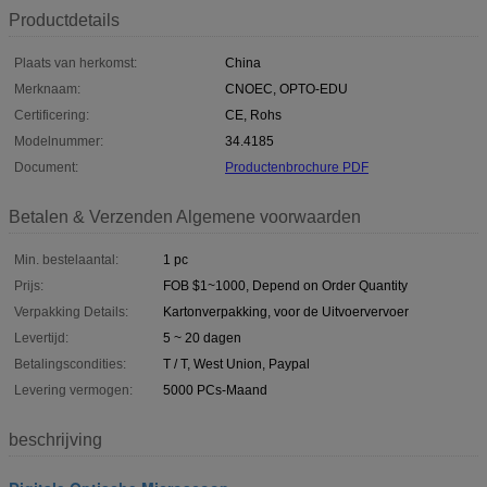
Productdetails
Plaats van herkomst:
China
Merknaam:
CNOEC, OPTO-EDU
Certificering:
CE, Rohs
Modelnummer:
34.4185
Document:
Productenbrochure PDF
Betalen & Verzenden Algemene voorwaarden
Min. bestelaantal:
1 pc
Prijs:
FOB $1~1000, Depend on Order Quantity
Verpakking Details:
Kartonverpakking, voor de Uitvoervervoer
Levertijd:
5 ~ 20 dagen
Betalingscondities:
T / T, West Union, Paypal
Levering vermogen:
5000 PCs-Maand
beschrijving