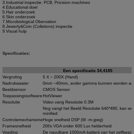
3.Industrial inspectie: PCB, Pricision-machines
4.Educational doel
5.Hair onderzoek
6.Skin onderzoek
7.Microbiological Obervation
8.Jewerly&Coin (Colletions) inspectie
9.Visual hulp
Specificaties:
Een specificatie 34,4185
Vergroting
5 X ~ 200X (Hand)
Nadrukwaaier
0mm ~40mm, ander gamma kunnen worden aa
Beeldsensor
CMOS Sensor
Toepassingssoftware
HotViewer
Resolutie
Video vang Resolutie 0.3M
Nog vangt het Beeld Resolutie 640*480, kan wo
minified
Controlemechanisme
Hoge snelheid DSP (M -m-jpeg)
Framesnelheid
20f/s VGA onder 600 Lux helderheid
Voeding
De navulbare 1000mA-batterij van het zelfbesch