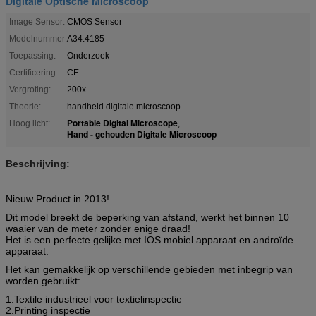
Digitale Optische Microscoop
Image Sensor:
CMOS Sensor
Modelnummer:
A34.4185
Toepassing:
Onderzoek
Certificering:
CE
Vergroting:
200x
Theorie:
handheld digitale microscoop
Portable Digital Microscope
Hoog licht:
,
Hand - gehouden Digitale Microscoop
Beschrijving:
Nieuw Product in 2013!
Dit model breekt de beperking van afstand, werkt het binnen 10
waaier van de meter zonder enige draad!
Het is een perfecte gelijke met IOS mobiel apparaat en androïde
apparaat.
Het kan gemakkelijk op verschillende gebieden met inbegrip van
worden gebruikt:
1.Textile industrieel voor textielinspectie
2.Printing inspectie