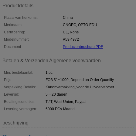
Productdetails
Plaats van herkomst:
China
Merknaam:
CNOEC, OPTO-EDU
Certificering:
CE, Rohs
Modelnummer:
A59.4972
Document:
Productenbrochure PDF
Betalen & Verzenden Algemene voorwaarden
Min. bestelaantal:
1 pc
Prijs:
FOB $1~1000, Depend on Order Quantity
Verpakking Details:
Kartonverpakking, voor de Uitvoervervoer
Levertijd:
5 ~ 20 dagen
Betalingscondities:
T / T, West Union, Paypal
Levering vermogen:
5000 PCs-Maand
beschrijving