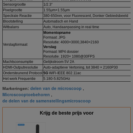
Sensorgrootte
1/2.3“
Pixelgrootte
1.55μm×1.55μm
Spectrale Reactie
380-650nm, voor Fluorescent, Donker Gebiedsbeeld
Blootstelling
Automatisch en Hand
Witbalans
Auto, Handaanpassing in real time
Momentopname
Formaat
:
JPG
Resolutie: 4000×3000,3840×2160
Verslagformaat
Verslag
Formaat
:
MP4 dossier
Resolutie
:
1920× 1080@30FPS
Machtsconsumptie
Gelijkstroom 5V 2A
HDMI-Outputresolutie
Auto-adaptieve Vertoning, tot 3840 × 2160P30
Ondersteunend Protocol
5G
WiFi-IEEE 802.11ac
Het werk Frequentie
5.180-5.825GHz
delen van de microscoop
Markeringen:
,
Microscooptoebehoren
,
de delen van de samenstellingsmicroscoop
Krijg de beste prijs voor