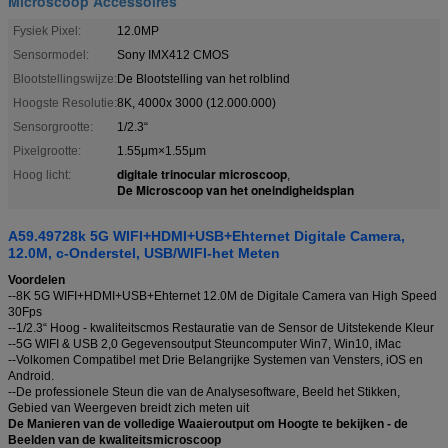
Microscoop Accessoires
Fysiek Pixel:
12.0MP
Sensormodel:
Sony IMX412 CMOS
Blootstellingswijze:
De Blootstelling van het rolblind
Hoogste Resolutie:
8K, 4000x 3000 (12.000.000)
Sensorgrootte:
1/2.3“
Pixelgrootte:
1.55μm×1.55μm
digitale trinocular microscoop
Hoog licht:
,
De Microscoop van het oneindigheidsplan
A59.49728k 5G WIFI+HDMI+USB+Ehternet Digitale Camera,
12.0M, c-Onderstel, USB/WIFI-het Meten
Voordelen
--8K 5G WIFI+HDMI+USB+Ehternet 12.0M de Digitale Camera van High Speed
30Fps
--1/2.3“ Hoog - kwaliteitscmos Restauratie van de Sensor de Uitstekende Kleur
--5G WIFI & USB 2,0 Gegevensoutput Steuncomputer Win7, Win10, iMac
--Volkomen Compatibel met Drie Belangrijke Systemen van Vensters, iOS en
Android.
--De professionele Steun die van de Analysesoftware, Beeld het Stikken,
Gebied van Weergeven breidt zich meten uit
De Manieren van de volledige Waaieroutput om Hoogte te bekijken - de
Beelden van de kwaliteitsmicroscoop