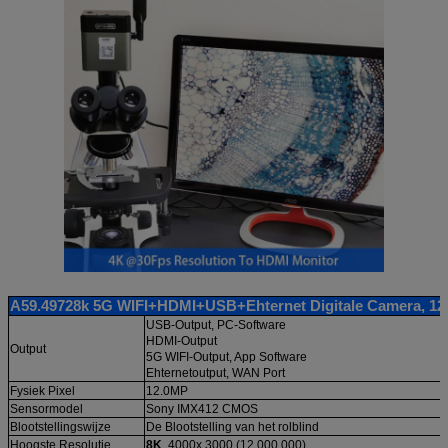
A59.49728k 5G WIFI+HDMI+USB+Ehternet Digitale Camera, 12
USB-Output, PC-Software
HDMI-Output
Output
5G WIFI-Output, App Software
Ehternetoutput, WAN Port
Fysiek Pixel
12.0MP
Sensormodel
Sony IMX412 CMOS
Blootstellingswijze
De Blootstelling van het rolblind
Hoogste Resolutie
8K
, 4000x 3000 (12.000.000)