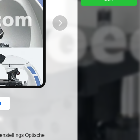
button
u
nstellings Optische