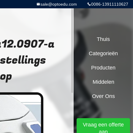
sale@optoedu.com
0086-13911110627
a12.0907-a
Thuis
Categorieën
stellings
Producten
oop
Middelen
Over Ons
Vraag een offerte
aan