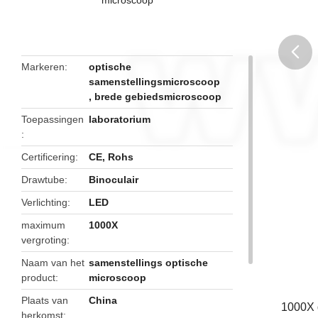
Markeren
optische
samenstellingsmicroscoop
butto
,
brede gebiedsmicroscoop
Toepassingen
laboratorium
Certificering
CE, Rohs
Drawtube
Binoculair
Verlichting
LED
maximum
1000X
vergroting
Naam van het
samenstellings optische
product
microscoop
Plaats van
China
1000X 
herkomst