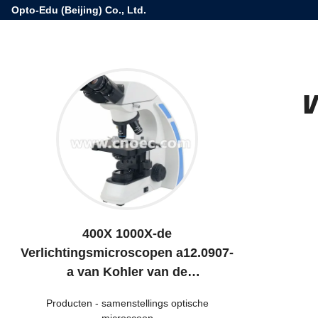
Opto-Edu (Beijing) Co., Ltd.
V
400X 1000X-de
Verlichtingsmicroscopen a12.0907-
a van Kohler van de
Samenstellings Optische
Producten
-
samenstellings optische
Microscoop
microscoop