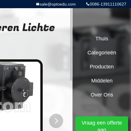
sale@optoedu.com
0086-13911110627
eren Lichte
Thuis
Categorieën
Producten
Middelen
Over Ons
Vraag een offerte
aan