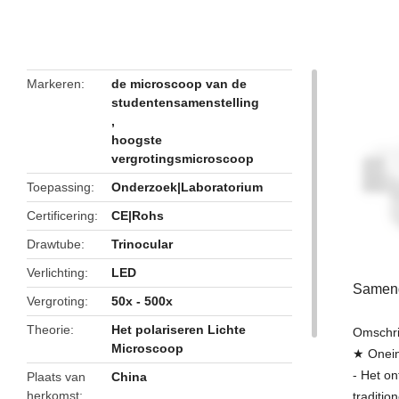
butto
Markeren
de microscoop van de
studentensamenstelling
,
hoogste
vergrotingsmicroscoop
Toepassing
Onderzoek|Laboratorium
Certificering
CE|Rohs
Drawtube
Trinocular
Verlichting
LED
Samenge
Vergroting
50x - 500x
Theorie
Het polariseren Lichte
Omschri
Microscoop
★ Onein
- Het o
Plaats van
China
herkomst
traditio