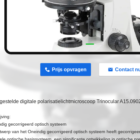
n
Prijs opvragen
Contact n
stelde digitale polarisatielichtmicroscoop Trinocular A15.090
jving:
dig gecorrigeerd optisch systeem
ntwerp van het Oneindig gecorrigeerd optisch systeem heeft gecorrigee
nele optische basissysteem, een significante ontwikkeling in optische pre