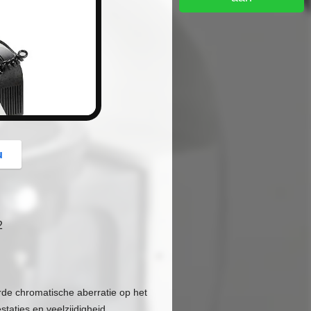
button
u
2
rde chromatische aberratie op het
staties en veelzijdigheid.