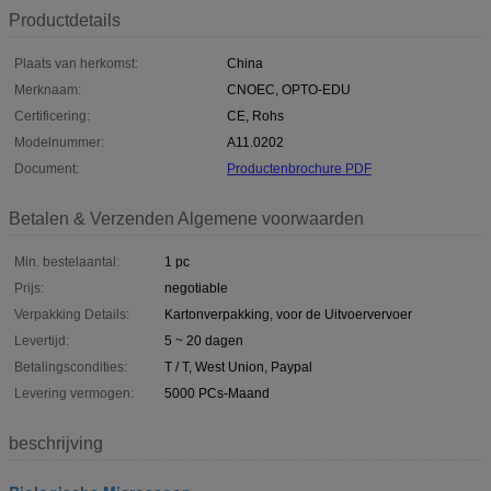
Productdetails
Plaats van herkomst:
China
Merknaam:
CNOEC, OPTO-EDU
Certificering:
CE, Rohs
Modelnummer:
A11.0202
Document:
Productenbrochure PDF
Betalen & Verzenden Algemene voorwaarden
Min. bestelaantal:
1 pc
Prijs:
negotiable
Verpakking Details:
Kartonverpakking, voor de Uitvoervervoer
Levertijd:
5 ~ 20 dagen
Betalingscondities:
T / T, West Union, Paypal
Levering vermogen:
5000 PCs-Maand
beschrijving