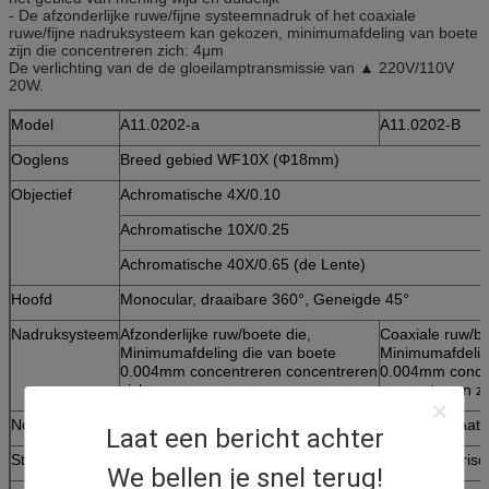
- De afzonderlijke ruwe/fijne systeemnadruk of het coaxiale
ruwe/fijne nadruksysteem kan gekozen, minimumafdeling van boete
zijn die concentreren zich: 4μm
De verlichting van de de gloeilamptransmissie van ▲ 220V/110V
20W.
Model
A11.0202-a
A11.0202-B
Ooglens
Breed gebied WF10X (Φ18mm)
Objectief
Achromatische 4X/0.10
Achromatische 10X/0.25
Achromatische 40X/0.65 (de Lente)
Hoofd
Monocular, draaibare 360°, Geneigde 45°
Nadruksysteem
Afzonderlijke ruw/boete die,
Coaxiale ruw/bo
Minimumafdeling die van boete
Minimumafdelin
0.004mm concentreren concentreren
0.004mm conce
zich
concentreren zi
Nosepiece
Drievoud (het kogellager van Frontward buiten plaats
Laat een bericht achter
Stadium
Vast, grootte: 120mmX120mm, met enig lens en irisd
We bellen je snel terug!