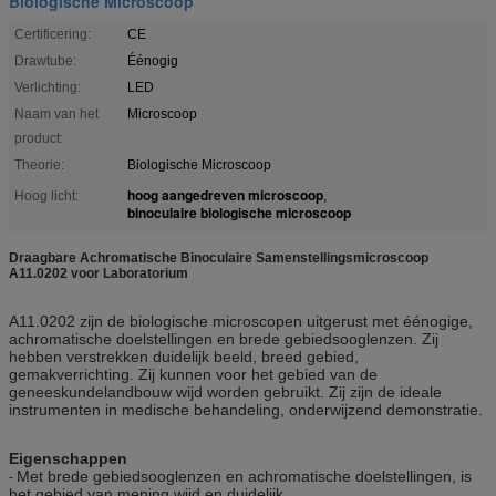
Biologische Microscoop
Certificering:
CE
Drawtube:
Éénogig
Verlichting:
LED
Naam van het
Microscoop
product:
Theorie:
Biologische Microscoop
hoog aangedreven microscoop
Hoog licht:
,
binoculaire biologische microscoop
Draagbare Achromatische Binoculaire Samenstellingsmicroscoop
A11.0202 voor Laboratorium
A11.0202 zijn de biologische microscopen uitgerust met éénogige,
achromatische doelstellingen en brede gebiedsooglenzen. Zij
hebben verstrekken duidelijk beeld, breed gebied,
gemakverrichting. Zij kunnen voor het gebied van de
geneeskundelandbouw wijd worden gebruikt. Zij zijn de ideale
instrumenten in medische behandeling, onderwijzend demonstratie.
Eigenschappen
Met brede gebiedsooglenzen en achromatische doelstellingen, is
-
het gebied van mening wijd en duidelijk