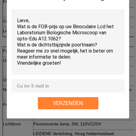
Filter
Blauwe filter
Berijpte filter
Collector
Voor gloeilamp
Lichtbron
220V/110V 20W, Gloeilamp
Facultatieve Toebehoren
Ooglens
Breed gebied WF16X (Φ11mm)
Punt 10X (Φ18mm)
Objectief
Achromatische 100X/1.25 (de Lente, olie)
Nosepiece
Verviervoudig (het kogellager van Frontward buiten
plaatsbepaling)
VERZENDEN
Filter
Groene filter
Gele filter
Lichtbron
Fluorescente lamp, 5W, 110V/220V
LEIDENE Verlichting, Hoog helderheidswit