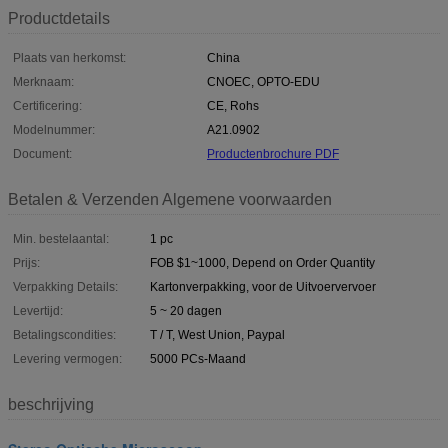
Productdetails
Plaats van herkomst:
China
Merknaam:
CNOEC, OPTO-EDU
Certificering:
CE, Rohs
Modelnummer:
A21.0902
Document:
Productenbrochure PDF
Betalen & Verzenden Algemene voorwaarden
Min. bestelaantal:
1 pc
Prijs:
FOB $1~1000, Depend on Order Quantity
Verpakking Details:
Kartonverpakking, voor de Uitvoervervoer
Levertijd:
5 ~ 20 dagen
Betalingscondities:
T / T, West Union, Paypal
Levering vermogen:
5000 PCs-Maand
beschrijving