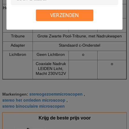
Hulpdoelstelling
1.0x, het Werk
o
Afstand 105mm
VERZENDEN
1.4x, het Werk
o
Afstand 100mm
Tribune
Grote Zwarte Pool-Tribune, met Nadrukwapen
Adapter
Standaard c-Onderstel
Lichtbron
Geen Lichtbron
o
Coaxiale Nadruk
o
LEIDEN Licht,
Macht 230V/12V
stereogezoemmicroscopen
Markeringen:
,
stereo het ontleden microscoop
,
stereo binoculaire microscopen
Krijg de beste prijs voor