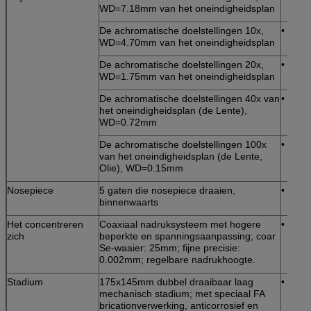
WD=7.18mm van het oneindigheidsplan
De achromatische doelstellingen 10x,
•
WD=4.70mm van het oneindigheidsplan
De achromatische doelstellingen 20x,
•
WD=1.75mm van het oneindigheidsplan
De achromatische doelstellingen 40x van
•
het oneindigheidsplan (de Lente),
WD=0.72mm
De achromatische doelstellingen 100x
•
van het oneindigheidsplan (de Lente,
Olie), WD=0.15mm
Nosepiece
5 gaten die nosepiece draaien,
•
binnenwaarts
Het concentreren
Coaxiaal nadruksysteem met hogere
•
zich
beperkte en spanningsaanpassing; coar
Se-waaier: 25mm; fijne precisie:
0.002mm; regelbare nadrukhoogte.
Stadium
175x145mm dubbel draaibaar laag
•
mechanisch stadium; met speciaal FA
bricationverwerking, anticorrosief en