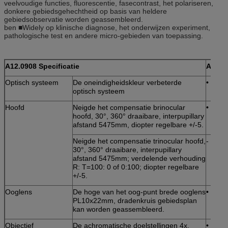
veelvoudige functies, fluorescentie, fasecontrast, het polariseren,
donkere gebiedsgehechtheid op basis van heldere
gebiedsobservatie worden geassembleerd.
ben ■Widely op klinische diagnose, het onderwijzen experiment,
pathologische test en andere micro-gebieden van toepassing.
A12.0908 Specificatie
A
Optisch systeem
De oneindigheidskleur verbeterde
•
optisch systeem
Hoofd
Neigde het compensatie brinocular
•
hoofd, 30°, 360° draaibare, interpupillary
afstand 5475mm, diopter regelbare +/-5.
Neigde het compensatie trinocular hoofd,
-
30°, 360° draaibare, interpupillary
afstand 5475mm; verdelende verhouding
R: T=100: 0 of 0:100; diopter regelbare
+/-5.
Ooglens
De hoge van het oog-punt brede ooglens
•
PL10x22mm, dradenkruis gebiedsplan
kan worden geassembleerd.
Objectief
De achromatische doelstellingen 4x,
•