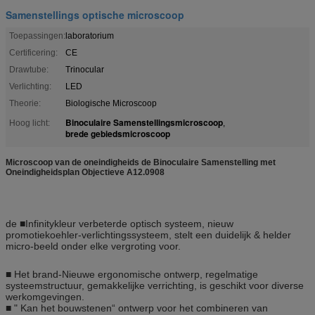
Samenstellings optische microscoop
Toepassingen:
laboratorium
Certificering:
CE
Drawtube:
Trinocular
Verlichting:
LED
Theorie:
Biologische Microscoop
Binoculaire Samenstellingsmicroscoop
Hoog licht:
,
brede gebiedsmicroscoop
Microscoop van de oneindigheids de Binoculaire Samenstelling met
Oneindigheidsplan Objectieve A12.0908
de ■Infinitykleur verbeterde optisch systeem, nieuw
promotiekoehler-verlichtingssysteem, stelt een duidelijk & helder
micro-beeld onder elke vergroting voor.
■ Het brand-Nieuwe ergonomische ontwerp, regelmatige
systeemstructuur, gemakkelijke verrichting, is geschikt voor diverse
werkomgevingen.
■ " Kan het bouwstenen“ ontwerp voor het combineren van