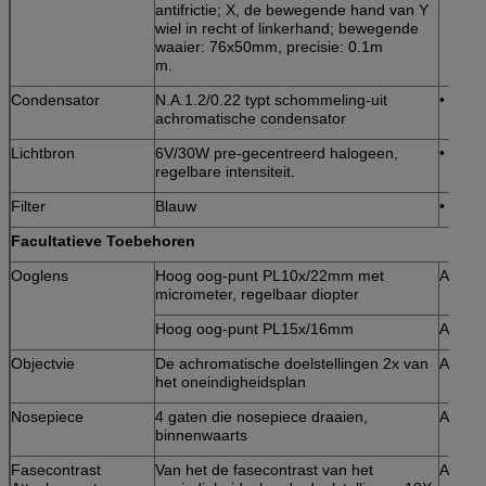
antifrictie; X, de bewegende hand van Y
wiel in recht of linkerhand; bewegende
waaier: 76x50mm, precisie: 0.1m
m.
Condensator
N.A.1.2/0.22 typt schommeling-uit
•
achromatische condensator
Lichtbron
6V/30W pre-gecentreerd halogeen,
•
regelbare intensiteit.
Filter
Blauw
•
Facultatieve Toebehoren
Ooglens
Hoog oog-punt PL10x/22mm met
A51.0
micrometer, regelbaar diopter
Hoog oog-punt PL15x/16mm
A51.0
Objectvie
De achromatische doelstellingen 2x van
A52.0
het oneindigheidsplan
Nosepiece
4 gaten die nosepiece draaien,
A54.0
binnenwaarts
Fasecontrast
Van het de fasecontrast van het
A5C.0