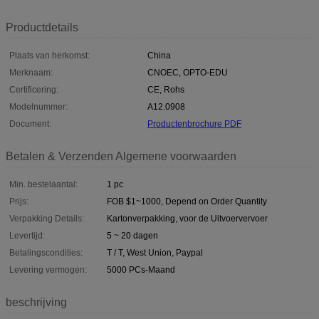
Productdetails
Plaats van herkomst:
China
Merknaam:
CNOEC, OPTO-EDU
Certificering:
CE, Rohs
Modelnummer:
A12.0908
Document:
Productenbrochure PDF
Betalen & Verzenden Algemene voorwaarden
Min. bestelaantal:
1 pc
Prijs:
FOB $1~1000, Depend on Order Quantity
Verpakking Details:
Kartonverpakking, voor de Uitvoervervoer
Levertijd:
5 ~ 20 dagen
Betalingscondities:
T / T, West Union, Paypal
Levering vermogen:
5000 PCs-Maand
beschrijving