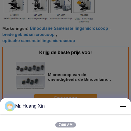
Binoculaire Samenstellingsmicroscoop
Markeringen:
,
brede gebiedsmicroscoop
,
optische samenstellingsmicroscoop
Krijg de beste prijs voor
Microscoop van de
oneindigheids de Binoculaire
Samenstelling met
Oneindigheidsplan Objectieve
A12.0908
Doorgaan
Mr. Huang Xin
Samenstellings optische microscoop
Meer
7:00 AM