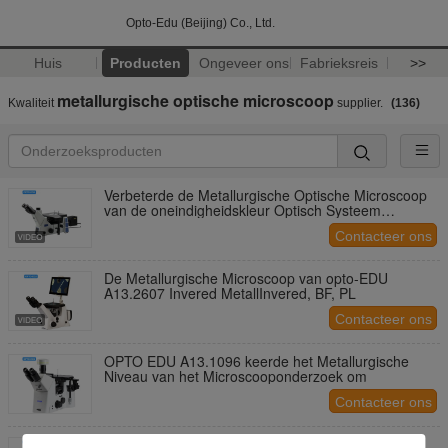
Opto-Edu (Beijing) Co., Ltd.
Huis
Producten
Ongeveer ons
Fabrieksreis
>>
metallurgische optische microscoop
Kwaliteit
supplier.
(136)
Verbeterde de Metallurgische Optische Microscoop
van de oneindigheidskleur Optisch Systeem
a13.0912-a
Contacteer ons
De Metallurgische Microscoop van opto-EDU
A13.2607 Invered MetallInvered, BF, PL
Contacteer ons
OPTO EDU A13.1096 keerde het Metallurgische
Niveau van het Microscooponderzoek om
Contacteer ons
De microscoop Semi APO BF+DF+DIC+PL